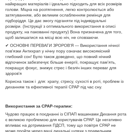
найкращих матеріалів і ідеально підходить для всіх розмірів
голови. Міцна на розтягнення, легко контролюється або
затягуванням, або великим ослабленням ремінця для
підборіддя. Це дає змогу підганяти під індивідуальні
розміри. (Інструкції з оптимального використання в описі
продукту, на пакованні продукту) Вона призначена для того,
щоб залишатися на місці всю ніч, не сповзаючи.
✔ ОСНОВНІ ПЕРЕВАГИ ЗРОРОВ'Я — Використання нічної
пов'язки Антихрап у нічну пору означає високоякісний
глибокий сон! Було також доведено, що повний нічний
відпочинок забезпечує більше енергії, покращує пам'ять,
покращує фокус, знижує стрес і безліч інших переваг для
здоров'я
Корисна також і для: храпу, стресу, сухості в роті, проблем із
диханням та ефективної терапії СРАР під час сну.
Використання за
CPAP-терапи
и
:
Чудово працює в поєднанні із СІПАП машинами.Дихання рота
є великою проблемою для користувачів CPAP. Це негативно
впливає на дотримання ПДСП, тому що повітря СРАР не
може пройти через ваші дихальні шляхи з правильним