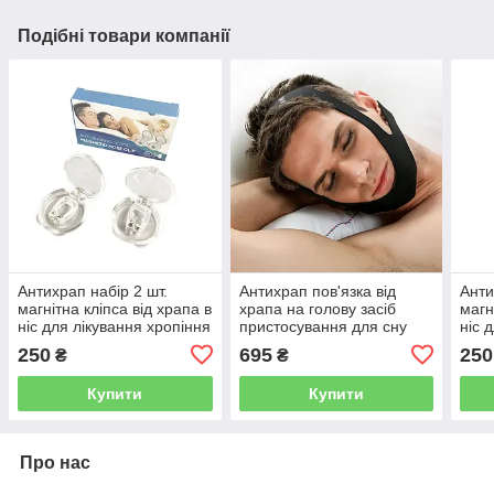
Подібні товари компанії
Антихрап набір 2 шт.
Антихрап пов'язка від
Анти
магнітна кліпса від храпа в
храпа на голову засіб
магн
ніс для лікування хропіння
пристосування для сну
ніс 
універсальний для
250
695
250
₴
₴
лікування храпа та Toshort
Купити
Купити
Про нас