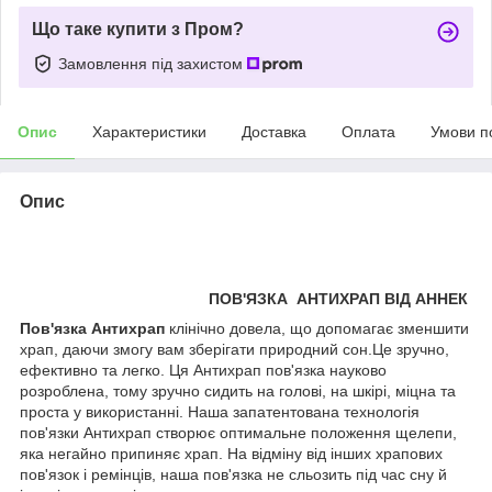
Що таке купити з Пром?
Замовлення під захистом
Опис
Характеристики
Доставка
Оплата
Умови п
Опис
ПОВ'ЯЗКА АНТИХРАП ВІД АННЕК
Пов'язка Антихрап
клінічно довела, що допомагає зменшити
храп, даючи змогу вам зберігати природний сон.Це зручно,
ефективно та легко. Ця Антихрап пов'язка науково
розроблена, тому зручно сидить на голові, на шкірі, міцна та
проста у використанні. Наша запатентована технологія
пов'язки Антихрап створює оптимальне положення щелепи,
яка негайно припиняє храп. На відміну від інших храпових
пов'язок і ремінців, наша пов'язка не сльозить під час сну й