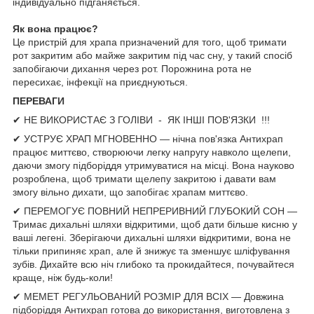
індивідуально підганяється.
Як
вона працює?
Це пристрій для храпа призначений для того, щоб тримати
рот закритим або майже закритим під час сну, у такий спосіб
запобігаючи дихання через рот. Порожнина рота не
пересихає, інфекції на приєднуються.
ПЕРЕВАГИ
✔ НЕ ВИКОРИСТАЄ З ГОЛІВИ - ЯК ІНШІ ПОВ'ЯЗКИ !!!
✔ УСТРУЄ ХРАП МГНОВЕННО — нічна пов'язка Антихрап
працює миттєво, створюючи легку напругу навколо щелепи,
даючи змогу підборіддя утримуватися на місці. Вона науково
розроблена, щоб тримати щелепу закритою і давати вам
змогу вільно дихати, що запобігає храпам миттєво.
✔ ПЕРЕМОГУЄ ПОВНИЙ НЕПРЕРИВНИЙ ГЛУБОКИЙ СОН —
Тримає дихальні шляхи відкритими, щоб дати більше кисню у
ваші легені. Зберігаючи дихальні шляхи відкритими, вона не
тільки припиняє храп, але й знижує та зменшує шліфування
зубів. Дихайте всю ніч глибоко та прокидайтеся, почувайтеся
краще, ніж будь-коли!
✔ МЕМЕТ РЕГУЛЬОВАНИЙ РОЗМІР ДЛЯ ВСІХ — Довжина
підборіддя Антихрап готова до використання, виготовлена з