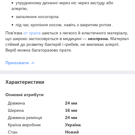
утрудненому диханні через ніс через застуду або
алергію,
запалення носогорла.
під час хропіння носом, навіть з закритим ротом .
Пов'язка
от храпа
шиється з легкого й еластичного матеріалу,
що широко застосовується в медицині —
неопрена.
Матеріал
стійкий до розвитку бактерій і грибків, не викликає алергії.
Виріб можна багаторазово прати.
Приховати
Характеристики
Основні атрибути
Довжина
24 мм
Ширина
16 мм
Довжина ремінця
24 мм
Країна виробник
Україна
Стан
Новий