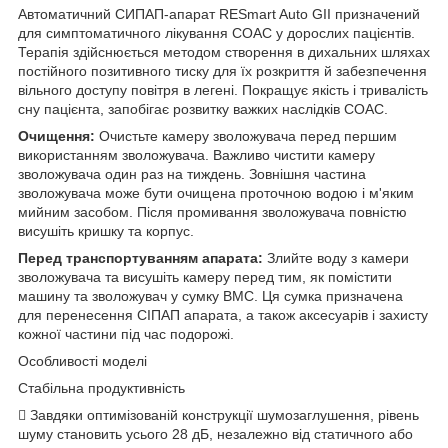
Автоматичний СИПАП-апарат RESmart Auto GII призначений
для симптоматичного лікування СОАС у дорослих пацієнтів.
Терапія здійснюється методом створення в дихальних шляхах
постійного позитивного тиску для їх розкриття й забезпечення
вільного доступу повітря в легені. Покращує якість і тривалість
сну пацієнта, запобігає розвитку важких наслідків СОАС.
Очищення:
Очистьте камеру зволожувача перед першим
використанням зволожувача. Важливо чистити камеру
зволожувача один раз на тиждень. Зовнішня частина
зволожувача може бути очищена проточною водою і м'яким
мийним засобом. Після промивання зволожувача повністю
висушіть кришку та корпус.
Перед транспортуванням апарата:
Злийте воду з камери
зволожувача та висушіть камеру перед тим, як помістити
машину та зволожувач у сумку BMC. Ця сумка призначена
для перенесення СІПАП апарата, а також аксесуарів і захисту
кожної частини під час подорожі.
Особливості моделі
Стабільна продуктивність
 Завдяки оптимізованій конструкції шумозаглушення, рівень
шуму становить усього 28 дБ, незалежно від статичного або