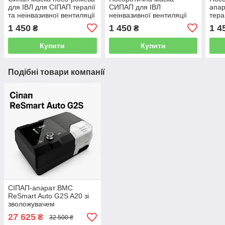
для ІВЛ для СІПАП терапії
СИПАП для ІВЛ
апар
та неінвазивної вентиляції
неінвазивної вентиляції
тера
легень L розмір
легень із під'єднанням
вент
1 450
1 450
1 4
₴
₴
кисню L М розмір
розм
Купити
Купити
Подібні товари компанії
СІПАП-апарат BMC
ReSmart Auto G2S A20 зі
зволожувачем
27 625
₴
32 500 ₴