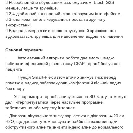
 Розроблений із вбудованим зволожувачем, Etech G2S
менше, легше та зручніше.
 2,4-дюймовий кольоровий екран зі зручним інтерфейсом.
 3-кнопкова панель керування, проста та зручна у
використанні.
 Водяна камера з витяжною структурою й кришкою, що
відкривається, зручніша для наповнення водою й очищення
Основні переваги
· Автоматичний алгоритм роботи дає змогу швидко
вибирати ефективний рівень тиску CPAP-терапії без участі
пацієнта
· Фунція Smart-Flex автоматично знижує тиск перед
початком видиху, забезпечуючи комфортний вільний видих
без опору
· Усі параметри терапії записуються на SD-карту та можуть
далі інтерпретуватися через настільне програмне
забезпечення або мережу Інтернет
· Діапазон лікувального тиску варіюється в діапазоні 4-20 см
H2O, що дає змогу компенсувати найбільш важкі випадки
обструктивного апне та знизити індекс апне до нормального