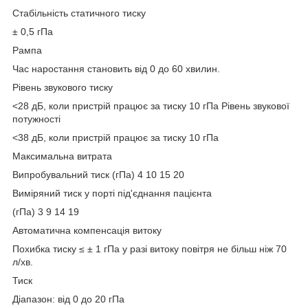
Стабільність статичного тиску
± 0,5 гПа
Рампа
Час наростання становить від 0 до 60 хвилин.
Рівень звукового тиску
<28 дБ, коли пристрій працює за тиску 10 гПа Рівень звукової
потужності
<38 дБ, коли пристрій працює за тиску 10 гПа
Максимальна витрата
Випробувальний тиск (гПа) 4 10 15 20
Виміряний тиск у порті під'єднання пацієнта
(гПа) 3 9 14 19
Автоматична компенсація витоку
Похибка тиску ≤ ± 1 гПа у разі витоку повітря не більш ніж 70
л/хв.
Тиск
Діапазон: від 0 до 20 гПа