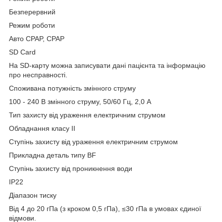
Безперервний
Режим роботи
Авто CPAP, CPAP
SD Card
На SD-карту можна записувати дані пацієнта та інформацію
про несправності.
Споживана потужність змінного струму
100 - 240 В змінного струму, 50/60 Гц, 2,0 А
Тип захисту від ураження електричним струмом
Обладнання класу II
Ступінь захисту від ураження електричним струмом
Прикладна деталь типу BF
Ступінь захисту від проникнення води
IP22
Діапазон тиску
Від 4 до 20 гПа (з кроком 0,5 гПа), ≤30 гПа в умовах єдиної
відмови.