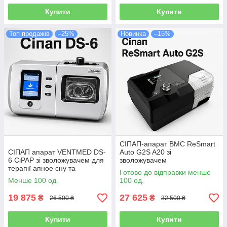
Купити
Купити
Топ продажів
–25%
Новинка
–15%
СІПАП-апарат BMC ReSmart
СІПАП апарат VENTMED DS-
Auto G2S A20 зі
6 CiPAP зі зволожувачем для
зволожувачем
терапії апное сну та
Готово до відправки менше
дихальної підтримки
Менше 100 од.
100 од.
19 875
27 625
₴
₴
26 500 ₴
32 500 ₴
Купити
Купити