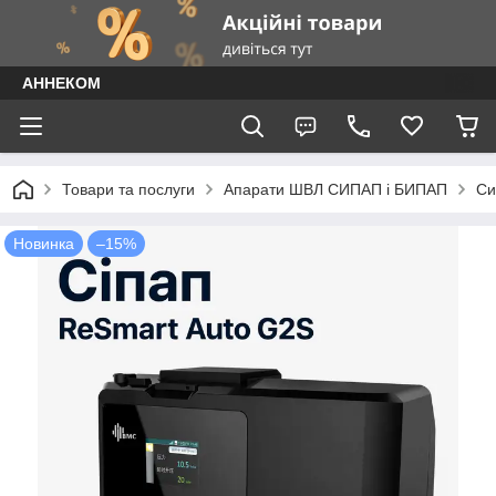
АННЕКОМ
Товари та послуги
Апарати ШВЛ СИПАП і БИПАП
Си
Новинка
–15%