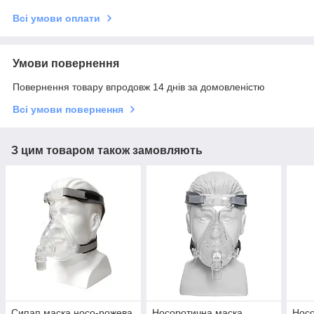
Всі умови оплати
Умови повернення
Повернення товару впродовж 14 днів за домовленістю
Всі умови повернення
З цим товаром також замовляють
Сипап маска носо-рожева
Носоротична маска
Носо