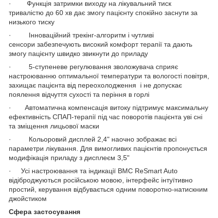
· Функція затримки виходу на лікувальний тиск
тривалістю до 60 хв дає змогу пацієнту спокійно заснути за
низького тиску
· Інноваційний трекінг-алгоритм і чутливі
сенсори забезпечують високий комфорт терапії та дають
змогу пацієнту швидко звикнути до приладу
· 5-ступеневе регулювання зволожувача сприяє
настроюванню оптимальної температури та вологості повітря,
захищає пацієнта від переохолодження і не допускає
поялення відчуття сухості та періння в горлі
· Автоматична компенсація витоку підтримує максимальну
ефективність СПАП-терапії під час поворотів пацієнта уві сні
та зміщення лицьової маски
· Кольоровий дисплей 2,4" наочно зображає всі
параметри лікування. Для вимогливих пацієнтів пропонується
модифікація приладу з дисплеєм 3,5"
· Усі настроювання та індикації BMC ReSmart Auto
відіброджуються російською мовою, інтерфейс інтуїтивно
простий, керування відбувається одним поворотно-натискним
джойстиком
Сфера застосування