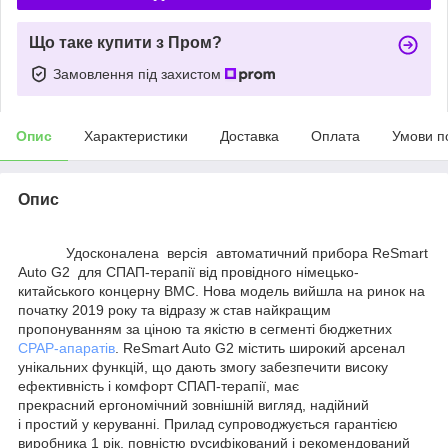
Що таке купити з Пром?
Замовлення під захистом
Опис
Характеристики
Доставка
Оплата
Умови п
Опис
Удосконалена версія автоматичний прибора ReSmart
Auto G2 для СПАП-терапії від провідного німецько-
китайського концерну BMC. Нова модель вийшла на ринок на
початку 2019 року та відразу ж став найкращим
пропонуванням за ціною та якістю в сегменті бюджетних
CPAP-апаратів
. ReSmart Auto G2 містить широкий арсенал
унікальних функцій, що дають змогу забезпечити високу
ефективність і комфорт СПАП-терапії, має
прекрасний ергономічний зовнішній вигляд, надійний
і простий у керуванні. Прилад супроводжується гарантією
виробника 1 рік, повністю русифікований і рекомендований