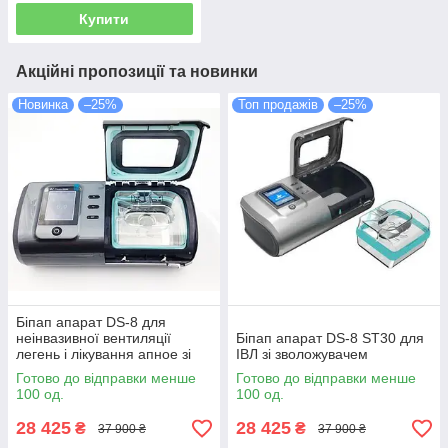
Купити
Акційні пропозиції та новинки
Новинка
–25%
Топ продажів
–25%
Біпап апарат DS-8 для
неінвазивної вентиляції
Біпап апарат DS-8 ST30 для
легень і лікування апное зі
ІВЛ зі зволожувачем
зволожувачем BiPAP ST30
Готово до відправки менше
Готово до відправки менше
100 од.
100 од.
28 425
28 425
₴
₴
37 900 ₴
37 900 ₴