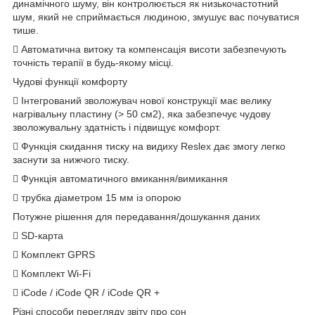
динамічного шуму, він контролюється як низькочастотний
шум, який не сприймається людиною, змушує вас почуватися
тише.
 Автоматична витоку та компенсація висоти забезпечують
точність терапії в будь-якому місці.
Чудові функції комфорту
 Інтегрований зволожувач нової конструкції має велику
нагрівальну пластину (> 50 см2), яка забезпечує чудову
зволожувальну здатність і підвищує комфорт.
 Функція скидання тиску на видиху Reslex дає змогу легко
заснути за нижчого тиску.
 Функція автоматичного вмикання/вимикання
 трубка діаметром 15 мм із опорою
Потужне рішення для передавання/дошукання даних
 SD-карта
 Комплект GPRS
 Комплект Wi-Fi
 iCode / iCode QR / iCode QR +
Різні способи перегляду звіту про сон