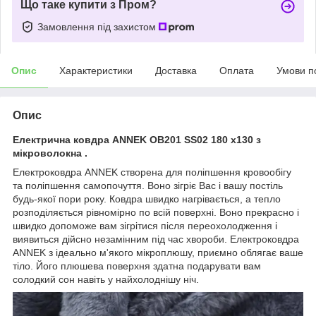
Що таке купити з Пром?
Замовлення під захистом
Опис
Характеристики
Доставка
Оплата
Умови п
Опис
Електрична ковдра ANNEK OB201 SS02 180 x130 з
мікроволокна .
Електроковдра ANNEK створена для поліпшення кровообігу
та поліпшення самопочуття. Воно зігріє Вас і вашу постіль
будь-якої пори року. Ковдра швидко нагрівається, а тепло
розподіляється рівномірно по всій поверхні. Воно прекрасно і
швидко допоможе вам зігрітися після переохолодження і
виявиться дійсно незамінним під час хвороби. Електроковдра
ANNEK з ідеально м'якого мікроплюшу, приємно облягає ваше
тіло. Його плюшева поверхня здатна подарувати вам
солодкий сон навіть у найхолоднішу ніч.