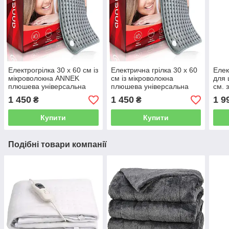
Електрогрілка 30 х 60 см із
Електрична грілка 30 х 60
Елек
мікроволокна ANNEK
см із мікроволокна
для 
плюшева універсальна
плюшева універсальна
см. 
мийна з автоматичним
плюш
1 450
1 450
1 9
₴
₴
вимкненням
вим
Купити
Купити
Подібні товари компанії