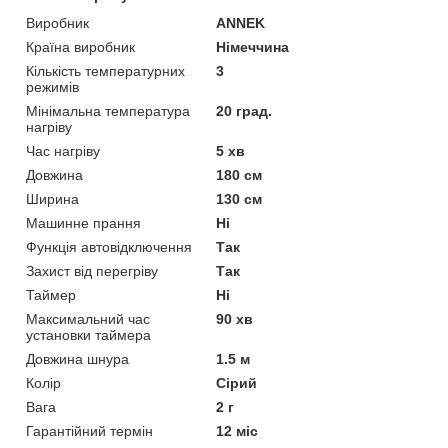
Виробник
ANNEK
Країна виробник
Німеччина
Кількість температурних
3
режимів
Мінімальна температура
20 град.
нагріву
Час нагріву
5 хв
Довжина
180 см
Ширина
130 см
Машинне прання
Ні
Функція автовідключення
Так
Захист від перегріву
Так
Таймер
Ні
Максимальний час
90 хв
установки таймера
Довжина шнура
1.5 м
Колір
Сірий
Вага
2 г
Гарантійний термін
12 міс