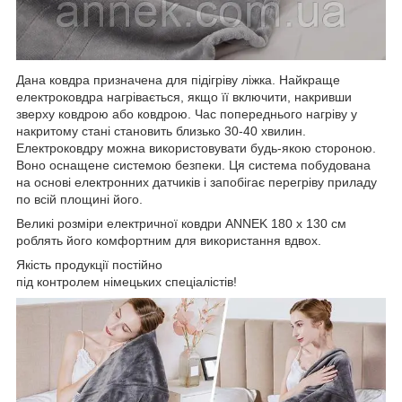
Дана ковдра призначена для підігріву ліжка. Найкраще
електроковдра нагрівається, якщо її включити, накривши
зверху ковдрою або ковдрою. Час попереднього нагріву у
накритому стані становить близько 30-40 хвилин.
Електроковдру можна використовувати будь-якою стороною.
Воно оснащене системою безпеки. Ця система побудована
на основі електронних датчиків і запобігає перегріву приладу
по всій площині його.
Великі розміри електричної ковдри ANNEK 180 x 130 см
роблять його комфортним для використання вдвох.
Якість продукції постійно
під контролем німецьких спеціалістів!