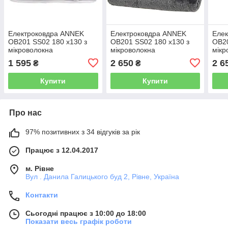
Електроковдра ANNEK
Електроковдра ANNEK
Еле
OB201 SS02 180 x130 з
OB201 SS02 180 x130 з
OB20
мікроволокна
мікроволокна
мікр
1 595
2 650
2 6
₴
₴
Купити
Купити
Про нас
97% позитивних з 34 відгуків за рік
Працює з 12.04.2017
м. Рівне
Вул . Данила Галицького буд 2, Рівне, Україна
Контакти
Сьогодні працює з 10:00 до 18:00
Показати весь графік роботи