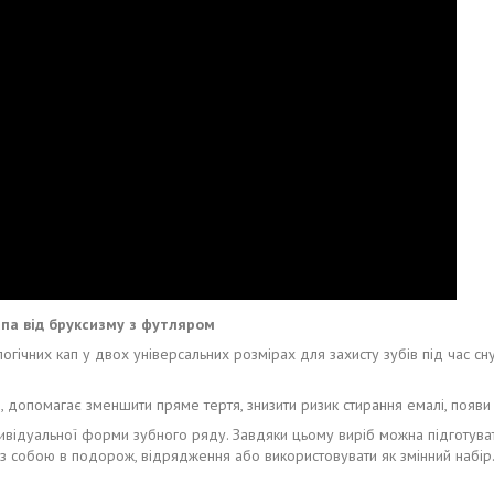
апа від бруксизму з футляром
гічних кап у двох універсальних розмірах для захисту зубів під час сну
, допомагає зменшити пряме тертя, знизити ризик стирання емалі, появи
дивідуальної форми зубного ряду. Завдяки цьому виріб можна підготуват
и з собою в подорож, відрядження або використовувати як змінний набір