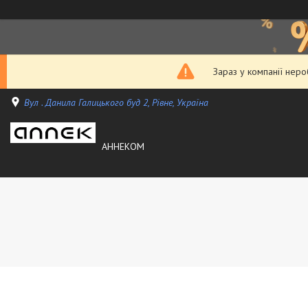
Зараз у компанії нер
Вул . Данила Галицького буд 2, Рівне, Україна
АННЕКОМ