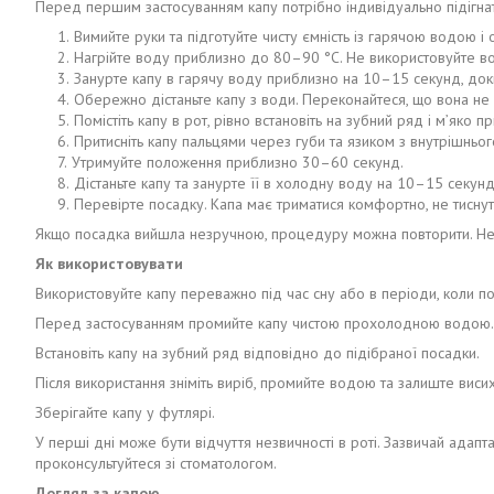
Перед першим застосуванням капу потрібно індивідуально підігнат
Вимийте руки та підготуйте чисту ємність із гарячою водою і
Нагрійте воду приблизно до 80–90 °C. Не використовуйте в
Занурте капу в гарячу воду приблизно на 10–15 секунд, доки
Обережно дістаньте капу з води. Переконайтеся, що вона не 
Помістіть капу в рот, рівно встановіть на зубний ряд і м’яко пр
Притисніть капу пальцями через губи та язиком з внутрішньо
Утримуйте положення приблизно 30–60 секунд.
Дістаньте капу та занурте її в холодну воду на 10–15 секун
Перевірте посадку. Капа має триматися комфортно, не тиснут
Якщо посадка вийшла незручною, процедуру можна повторити. Не р
Як використовувати
Використовуйте капу переважно під час сну або в періоди, коли п
Перед застосуванням промийте капу чистою прохолодною водою.
Встановіть капу на зубний ряд відповідно до підібраної посадки.
Після використання зніміть виріб, промийте водою та залиште висих
Зберігайте капу у футлярі.
У перші дні може бути відчуття незвичності в роті. Зазвичай адапт
проконсультуйтеся зі стоматологом.
Догляд за капою