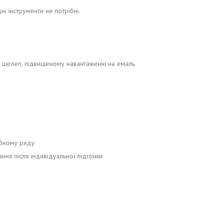
і інструменти не потрібні.
нні щелеп, підвищеному навантаженні на емаль
убному ряду
ння після індивідуальної підгонки