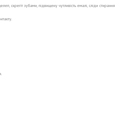
леп, скрегіт зубами, підвищену чутливість емалі, сліди стирання
нтакту.
я.