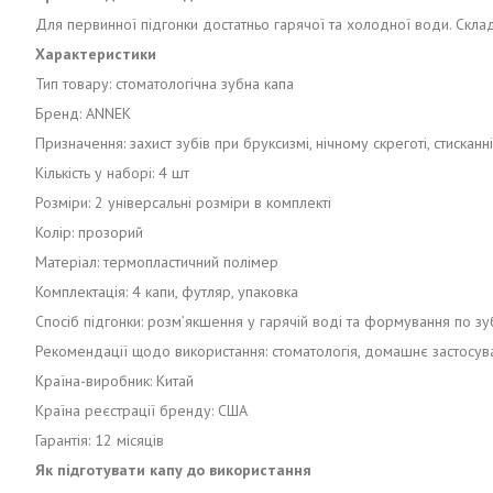
Для первинної підгонки достатньо гарячої та холодної води. Складн
Характеристики
Тип товару: стоматологічна зубна капа
Бренд: ANNEK
Призначення: захист зубів при бруксизмі, нічному скреготі, стиска
Кількість у наборі: 4 шт
Розміри: 2 універсальні розміри в комплекті
Колір: прозорий
Матеріал: термопластичний полімер
Комплектація: 4 капи, футляр, упаковка
Спосіб підгонки: розм’якшення у гарячій воді та формування по з
Рекомендації щодо використання: стоматологія, домашнє застосува
Країна-виробник: Китай
Країна реєстрації бренду: США
Гарантія: 12 місяців
Як підготувати капу до використання