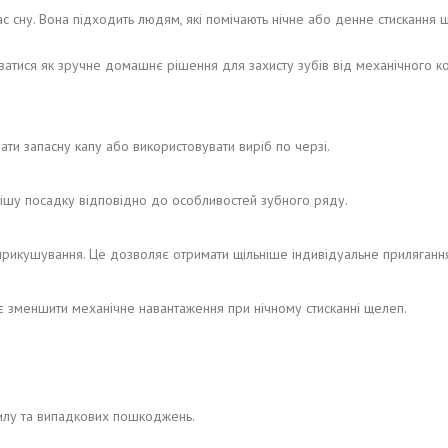
 сну. Вона підходить людям, які помічають нічне або денне стискання ще
ватися як зручне домашнє рішення для захисту зубів від механічного ко
ати запасну капу або використовувати виріб по черзі.
нішу посадку відповідно до особливостей зубного ряду.
 прикушування. Це дозволяє отримати щільніше індивідуальне приляганн
 зменшити механічне навантаження при нічному стисканні щелеп.
пилу та випадкових пошкоджень.