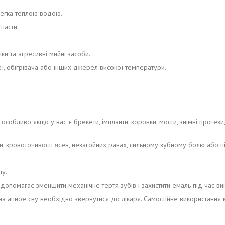
легка теплою водою.
пасти.
ки та агресивні мийні засоби.
ї, обігрівача або інших джерел високої температури.
обливо якщо у вас є брекети, імпланти, коронки, мости, знімні протези,
, кровоточивості ясен, незагойних ранах, сильному зубному болю або пі
у.
 допомагає зменшити механічне тертя зубів і захистити емаль під час ви
рі на апное сну необхідно звернутися до лікаря. Самостійне використання