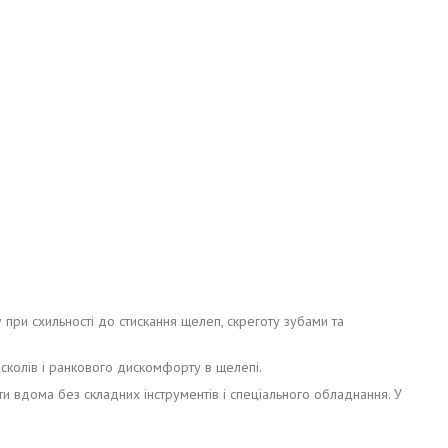
 при схильності до стискання щелеп, скреготу зубами та
 сколів і ранкового дискомфорту в щелепі.
и вдома без складних інструментів і спеціального обладнання. У
.