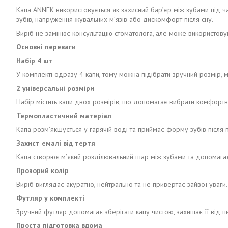
Капа ANNEK використовується як захисний бар’єр між зубами під час
зубів, напруження жувальних м’язів або дискомфорт після сну.
Виріб не замінює консультацію стоматолога, але може використову
Основні переваги
Набір 4 шт
У комплекті одразу 4 капи, тому можна підібрати зручний розмір, м
2 універсальні розміри
Набір містить капи двох розмірів, що допомагає вибрати комфорт
Термопластичний матеріал
Капа розм’якшується у гарячій воді та приймає форму зубів після
Захист емалі від тертя
Капа створює м’який розділювальний шар між зубами та допомагає
Прозорий колір
Виріб виглядає акуратно, нейтрально та не привертає зайвої уваги.
Футляр у комплекті
Зручний футляр допомагає зберігати капу чистою, захищає її від 
Проста підготовка вдома