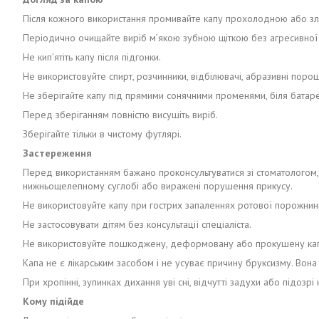
Після кожного використання промивайте капу прохолодною або з
Періодично очищайте виріб м’якою зубною щіткою без агресивної 
Не кип’ятіть капу після підгонки.
Не використовуйте спирт, розчинники, відбілювачі, абразивні порош
Не зберігайте капу під прямими сонячними променями, біля батаре
Перед зберіганням повністю висушіть виріб.
Зберігайте тільки в чистому футлярі.
Застереження
Перед використанням бажано проконсультуватися зі стоматологом, ос
нижньощелепному суглобі або виражені порушення прикусу.
Не використовуйте капу при гострих запаленнях ротової порожнини
Не застосовувати дітям без консультації спеціаліста.
Не використовуйте пошкоджену, деформовану або прокушену кап
Капа не є лікарським засобом і не усуває причину бруксизму. Вона
При хропінні, зупинках дихання уві сні, відчутті задухи або підоз
Кому підійде