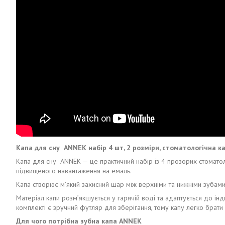
Капа для сну ANNEK набір 4 шт, 2 розміри, стоматологічна к
Капа для сну ANNEK — це практичний набір із 4 прозорих стоматоло
підвищеного навантаження на емаль.
Капа створює м’який захисний шар між верхніми та нижніми зубами
Матеріал капи розм’якшується у гарячій воді та адаптується до ін
комплекті є зручний футляр для зберігання, тому капу легко брат
Для чого потрібна зубна капа ANNEK