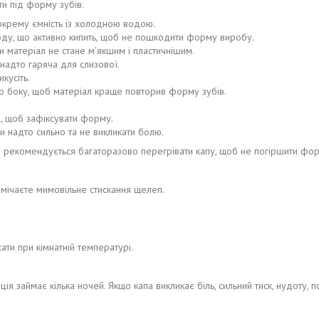
и під форму зубів.
 окрему ємність із холодною водою.
оду, що активно кипить, щоб не пошкодити форму виробу.
 матеріал не стане м’якшим і пластичнішим.
надто гаряча для слизової.
икусіть.
го боку, щоб матеріал краще повторив форму зубів.
д, щоб зафіксувати форму.
и надто сильно та не викликати болю.
екомендується багаторазово перегрівати капу, щоб не погіршити форму
омічаєте мимовільне стискання щелеп.
ати при кімнатній температурі.
ація займає кілька ночей. Якщо капа викликає біль, сильний тиск, нудоту