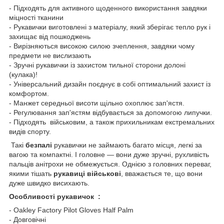
- Підходять для активного щоденного використання завдяки
міцності тканини
- Рукавички виготовлені з матеріалу, який зберігає тепло рук і
захищає від пошкоджень
- Вирізняються високою силою зчеплення, завдяки чому
предмети не вислизають
- Зручні рукавички із захистом тильної сторони долоні
(кулака)!
- Універсальний дизайн поєднує в собі оптимальний захист із
комфортом.
- Манжет середньої висоти щільно охоплює зап'ястя.
- Регулювання зап'ястям відбувається за допомогою липучки.
- Підходять військовим, а також прихильникам екстремальних
видів спорту.
Такі
безпалі
рукавички не займають багато місця, легкі за
вагою та компактні. І головне — вони дуже зручні, рухливість
пальців анітрохи не обмежується. Однією з головних переваг,
якими тішать
рукавиці військові
, вважається те, що вони
дуже швидко висихають.
Особливості рукавичок :
- Oakley Factory Pilot Gloves Half Palm
- Довговічні