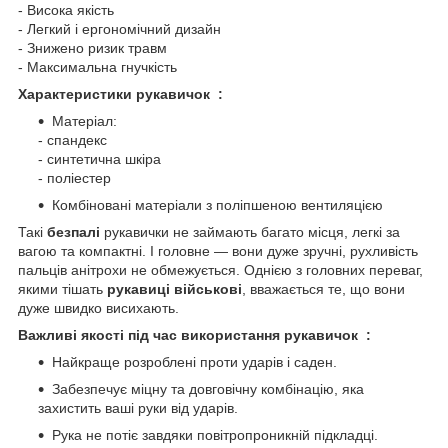
- Висока якість
- Легкий і ергономічний дизайн
- Знижено ризик травм
- Максимальна гнучкість
Характеристики рукавичок :
Матеріал:
- спандекс
- синтетична шкіра
- поліестер
Комбіновані матеріали з поліпшеною вентиляцією
Такі
безпалі
рукавички не займають багато місця, легкі за
вагою та компактні. І головне — вони дуже зручні, рухливість
пальців анітрохи не обмежується. Однією з головних переваг,
якими тішать
рукавиці військові
, вважається те, що вони
дуже швидко висихають.
Важливі якості під час використання рукавичок :
Найкраще розроблені проти ударів і саден.
Забезпечує міцну та довговічну комбінацію, яка
захистить ваші руки від ударів.
Рука не потіє завдяки повітропроникній підкладці.