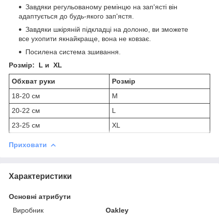
Завдяки регульованому ремінцю на зап'ясті він
адаптується до будь-якого зап'ястя.
Завдяки шкіряній підкладці на долоню, ви зможете
все ухопити якнайкраще, вона не ковзає.
Посилена система зшивання.
Розмір: L и XL
Обхват руки
Розмір
18-20 см
M
20-22 см
L
23-25 см
XL
Приховати
Характеристики
Основні атрибути
Виробник
Oakley