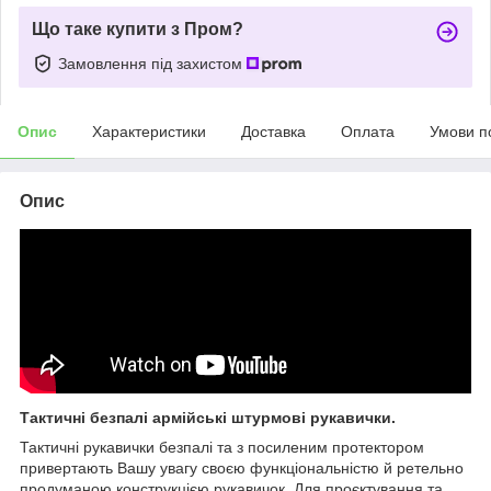
Що таке купити з Пром?
Замовлення під захистом
Опис
Характеристики
Доставка
Оплата
Умови п
Опис
Тактичні безпалі армійські штурмові рукавички.
Тактичні рукавички безпалі та з посиленим протектором
привертають Вашу увагу своєю функціональністю й ретельно
продуманою конструкцією рукавичок. Для проєктування та