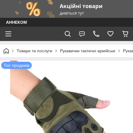
АННЕКОМ
Товари та послуги
Рукавички тактичні армійські
Рукав
Топ продажів