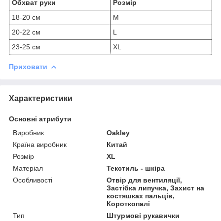
Обхват руки
Розмір
18-20 см
M
20-22 см
L
23-25 см
XL
Приховати
Характеристики
Основні атрибути
Виробник
Oakley
Країна виробник
Китай
Розмір
XL
Матеріал
Текстиль - шкіра
Особливості
Отвір для вентиляції,
Застібка липучка, Захист на
костяшках пальців,
Короткопалі
Тип
Штурмові рукавички