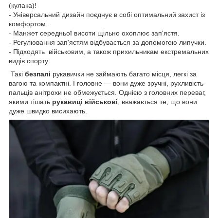
(кулака)!
- Універсальний дизайн поєднує в собі оптимальний захист із
комфортом.
- Манжет середньої висоти щільно охоплює зап'ястя.
- Регулювання зап'ястям відбувається за допомогою липучки.
- Підходять військовим, а також прихильникам екстремальних
видів спорту.
Такі
безпалі
рукавички не займають багато місця, легкі за
вагою та компактні. І головне — вони дуже зручні, рухливість
пальців анітрохи не обмежується. Однією з головних переваг,
якими тішать
рукавиці військові
, вважається те, що вони
дуже швидко висихають.