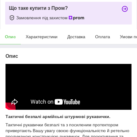
Що таке купити з Пром?
Замовлення під захистом
Опис
Характеристики
Доставка
Оплата
Умови п
Опис
Тактичні безпалі армійські штурмові рукавички.
Тактичні рукавички безпалі та з посиленим протектором
привертають Вашу увагу своєю функціональністю й ретельно
продуманою конструкцією рукавичок. Для проєктування та