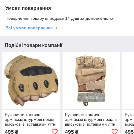
Умови повернення
Повернення товару впродовж 14 днів за домовленістю
Всі умови повернення
Подібні товари компанії
Рукавички тактичні
Рукавички тактичні
Рука
армійські штурмові похідні
армійські штурмові похідні
армі
військові зі вставками літні
військові зі вставками літні
війсь
безпалі повітропроникні
безпалі повітропроникні L
безп
495
495
495
₴
₴
XL