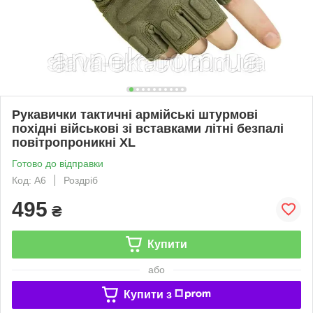
Рукавички тактичні армійські штурмові
похідні військові зі вставками літні безпалі
повітропроникні XL
Готово до відправки
Код: А6
Роздріб
495
₴
Купити
або
Купити з