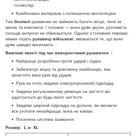
- поліестер
Комбіновані матеріали з поліпшеною вентиляцією
Такі
безпалі
рукавички не займають багато місця, легкі за
вагою та компактні. І головне — вони дуже зручні, рухливість
пальців анітрохи не обмежується. Однією з головних переваг,
якими тішать
рукавиці військові
, вважається те, що вони
дуже швидко висихають.
Важливі якості під час використання рукавичок :
Найкраще розроблені проти ударів і саден.
Забезпечує міцну та довговічну комбінацію, яка
захистить ваші руки від ударів.
Рука не потіє завдяки повітропроникній підкладці.
Завдяки регульованому ремінцю на зап'ясті він
адаптується до будь-якого зап'ястя.
Завдяки шкіряній підкладці на долоню, ви зможете
все ухопити якнайкраще, вона не ковзає.
Посилена система зшивання.
Розмір: L и XL