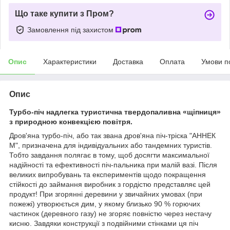
Що таке купити з Пром?
Замовлення під захистом
Опис
Характеристики
Доставка
Оплата
Умови п
Опис
Турбо-піч надлегка туристична твердопаливна «щіпниця»
з природною конвекцією повітря.
Дров'яна турбо-піч, або так звана дров'яна піч-тріска "АННЕК
M", призначена для індивідуальних або тандемних туристів.
Тобто завдання полягає в тому, щоб досягти максимальної
надійності та ефективності піч-пальника при малій вазі. Після
великих випробувань та експериментів щодо покращення
стійкості до займання виробник з гордістю представляє цей
продукт! При згорянні деревини у звичайних умовах (при
пожежі) утворюється дим, у якому близько 90 % горючих
частинок (деревного газу) не згоряє повністю через нестачу
кисню. Завдяки конструкції з подвійними стінками ця піч