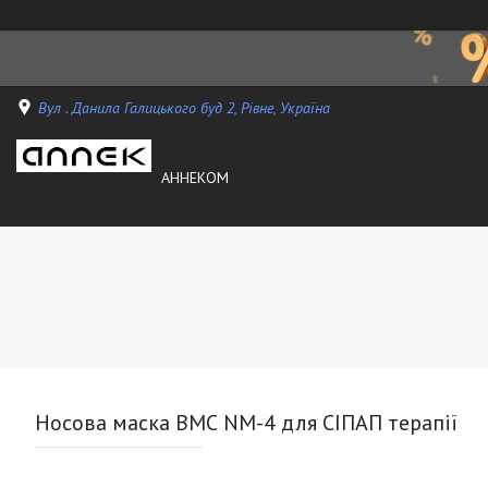
Вул . Данила Галицького буд 2, Рівне, Україна
АННЕКОМ
Носова маска ВМС NM-4 для СІПАП терапії