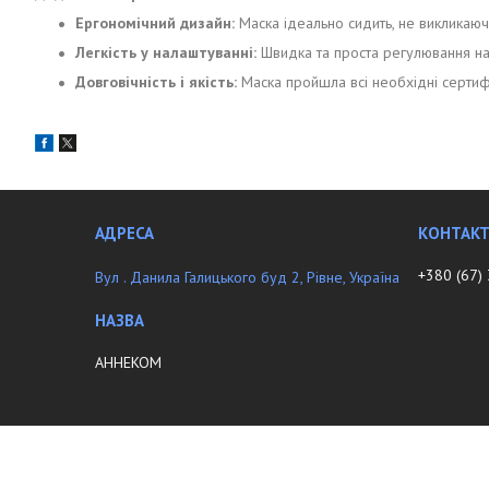
Ергономічний дизайн:
Маска ідеально сидить, не викликаю
Легкість у налаштуванні:
Швидка та проста регулювання на 
Довговічність і якість:
Маска пройшла всі необхідні сертифік
+380 (67)
Вул . Данила Галицького буд 2, Рівне, Україна
АННЕKOM