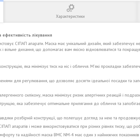
Характеристики
а ефективність лікування
стовує СІПАП апарати. Маска має унікальний дизайн, який забезпечує не
к і вільне дихання, що допомагає вам якісно відновлюватися та покращува
онструкцію, яка мінімізує тиск на ніс і обличчя. М'які прокладки забе
ми для регулювання, що дозволяє досягти ідеальної посадки та запоб
лергенного силікону, маска мінімізує ризик алергічних реакцій і подраз
укцію, яка забезпечує оптимальне прилягання до обличчя та запобіга
завдяки розбірній конструкції, що полегшує догляд за нею та продовжу
ПАП апаратів і може використовуватися при різних рівнях тиску, що роби
форту та надійності маска ВМС NM-4 має один з найнижчих показників 