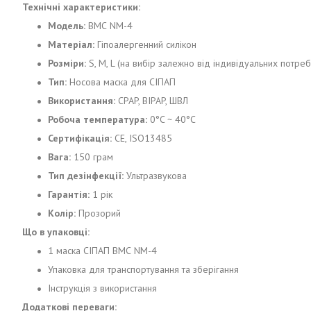
Технічні характеристики:
Модель:
ВМС NM-4
Матеріал:
Гіпоалергенний силікон
Розміри:
S, M, L (на вибір залежно від індивідуальних потреб
Тип:
Носова маска для СІПАП
Використання:
CPAP, BIPAP, ШВЛ
Робоча температура:
0°C ~ 40°C
Сертифікація:
CE, ISO13485
Вага:
150 грам
Тип дезінфекції:
Ультразвукова
Гарантія:
1 рік
Колір:
Прозорий
Що в упаковці:
1 маска СІПАП ВМС NM-4
Упаковка для транспортування та зберігання
Інструкція з використання
Додаткові переваги: