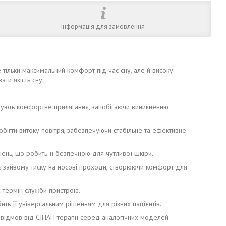
Інформація для замовлення
 тільки максимальний комфорт під час сну, але й високу
ти якість сну.
зпечують комфортне прилягання, запобігаючи виникненню
ігти витоку повітря, забезпечуючи стабільне та ефективне
нень, що робить її безпечною для чутливої шкіри.
є зайвому тиску на носові проходи, створюючи комфорт для
є термін служби пристрою.
ть її універсальним рішенням для різних пацієнтів.
відмов від СІПАП терапії серед аналогічних моделей.