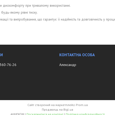
чи дискомфорту при тривалому використанні.
будь-якому рівні тиску.
ації та випробування, що гарантує її надійність та довговічність у проц
 360-76-26
Александр
Сайт створений на маркетплейсі
Prom.ua
Продавець на Bigl.ua
АННЕKOM |
Поскаржитися на контент
|
Політика конфіденційності