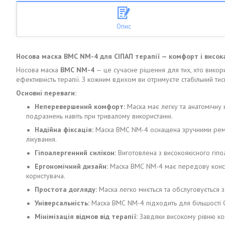
Опис
Носова маска ВМС NM-4 для СІПАП терапії — комфорт і висок
Носова маска
ВМС NM-4
— це сучасне рішення для тих, хто викори
ефективність терапії. З кожним вдихом ви отримуєте стабільний тис
Основні переваги:
Неперевершений комфорт:
Маска має легку та анатомічну к
подразнень навіть при тривалому використанні.
Надійна фіксація:
Маска ВМС NM-4 оснащена зручними ременя
лікування.
Гіпоалергенний силікон:
Виготовлена з високоякісного гіпоа
Ергономічний дизайн:
Маска ВМС NM-4 має передову констр
користувача.
Простота догляду:
Маска легко миється та обслуговується 
Універсальність:
Маска ВМС NM-4 підходить для більшості СІ
Мінімізація відмов від терапії:
Завдяки високому рівню ком