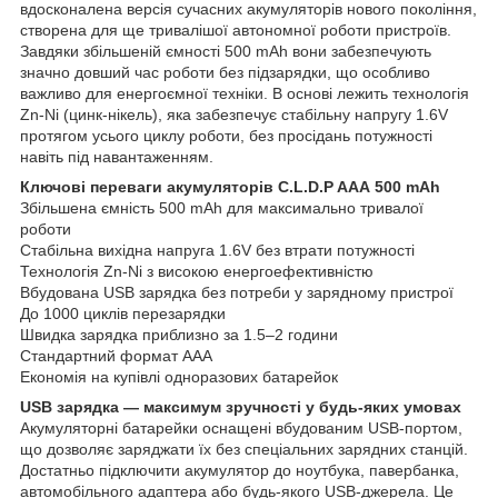
вдосконалена версія сучасних акумуляторів нового покоління,
створена для ще тривалішої автономної роботи пристроїв.
Завдяки збільшеній ємності 500 mAh вони забезпечують
значно довший час роботи без підзарядки, що особливо
важливо для енергоємної техніки. В основі лежить технологія
Zn-Ni (цинк-нікель), яка забезпечує стабільну напругу 1.6V
протягом усього циклу роботи, без просідань потужності
навіть під навантаженням.
Ключові переваги акумуляторів C.L.D.P AAА 500 mAh
Збільшена ємність 500 mAh для максимально тривалої
роботи
Стабільна вихідна напруга 1.6V без втрати потужності
Технологія Zn-Ni з високою енергоефективністю
Вбудована USB зарядка без потреби у зарядному пристрої
До 1000 циклів перезарядки
Швидка зарядка приблизно за 1.5–2 години
Стандартний формат AAА
Економія на купівлі одноразових батарейок
USB зарядка — максимум зручності у будь-яких умовах
Акумуляторні батарейки оснащені вбудованим USB-портом,
що дозволяє заряджати їх без спеціальних зарядних станцій.
Достатньо підключити акумулятор до ноутбука, павербанка,
автомобільного адаптера або будь-якого USB-джерела. Це