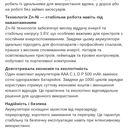
робить їх ідеальними для використання вдома, у дорозі або
на роботі без зайвих аксесуарів.
Технологія Zn-Ni — стабільна робота навіть під
навантаженням
Zn-Ni технологія забезпечує високу віддачу енергії та
стабільну напругу 1.6V, що особливо важливо для пристроїв з
постійним енергоспоживанням. Завдяки цьому акумулятори
ідеально підходять для фотоапаратів і професійних спалахів,
іграшок з високим споживанням енергії, ліхтарів та
освітлювальних пристроїв, геймпадів та ігрових контролерів,
побутової та портативної електроніки.
Довготривала економія та екологічність
Один комплект акумуляторів AAА C.L.D.P 500 mAh замінює
сотні одноразових батарейок. Завдяки до 1000 циклів зарядки
користувач отримує суттєву економію коштів і зменшення
кількості відходів. Це практичне та екологічно відповідальне
рішення для щоденного використання.
Надійність і безпека
Акумулятори оснащені захистом від перезаряду,
перерозряду, короткого замикання та перегріву. Це гарантує
стабільну та безпечну експлуатацію навіть при інтенсивному
використанні.