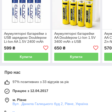
Акумуляторні батарейки з
Акумуляторні батарейки
Акум
USB зарядкою Doublepow
AA Doublepow Li-Ion 1.5V
AA C
Li-Ion AA 1.5V 2400 mAh
3400 mAh з USB
Zn-N
(комплект 4 шт.)
зарядкою, комплект 4 шт
комп
599
650
570
₴
₴
Купити
Купити
Про нас
97% позитивних з 33 відгуків за рік
Працює з 12.04.2017
м. Рівне
Вул . Данила Галицького буд 2, Рівне, Україна