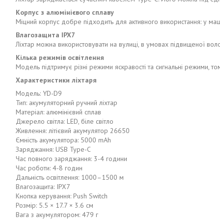
Корпус з алюмінієвого сплаву
Міцний корпус добре підходить для активного використання: у маш
Влагозащита IPX7
Ліхтар можна використовувати на вулиці, в умовах підвищеної воло
Кілька режимів освітлення
Модель підтримує різні режими яскравості та сигнальні режими, том
Характеристики ліхтаря
Модель: YD-D9
Тип: акумуляторний ручний ліхтар
Матеріал: алюмінієвий сплав
Джерело світла: LED, біле світло
Живлення: літієвий акумулятор 26650
Ємність акумулятора: 5000 mAh
Заряджання: USB Type-C
Час повного заряджання: 3-4 години
Час роботи: 4-8 годин
Дальність освітлення: 1000–1500 м
Влагозащита: IPX7
Кнопка керування: Push Switch
Розмір: 5.5 × 17.7 × 3.6 см
Вага з акумулятором: 479 г