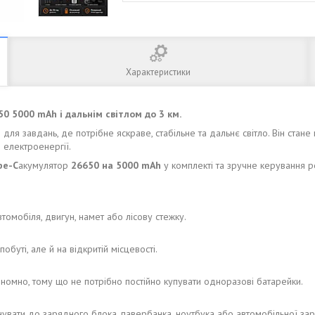
Характеристики
0 5000 mAh і дальнім світлом до 3 км.
я завдань, де потрібне яскраве, стабільне та дальнє світло. Він стане в 
я електроенергії.
pe-C
акумулятор
26650 на 5000 mAh
у комплекті та зручне керування 
втомобіля, двигун, намет або лісову стежку.
буті, але й на відкритій місцевості.
ономно, тому що не потрібно постійно купувати одноразові батарейки.
увати до зарядного блока, павербанка, ноутбука або автомобільної зар