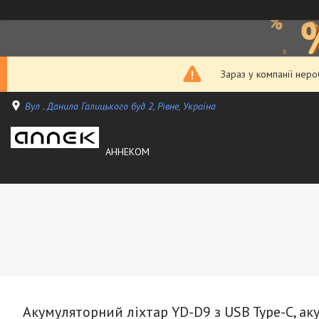
Зараз у компанії нер
Вул . Данила Галицького буд 2, Рівне, Україна
АННЕКОМ
Акумуляторний ліхтар YD-D9 з USB Type-C, ак