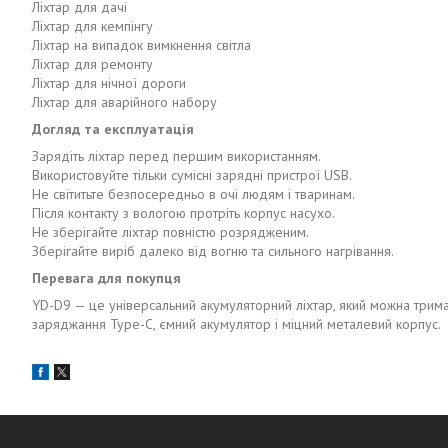
Ліхтар для дачі
Ліхтар для кемпінгу
Ліхтар на випадок вимкнення світла
Ліхтар для ремонту
Ліхтар для нічної дороги
Ліхтар для аварійного набору
Догляд та експлуатація
Зарядіть ліхтар перед першим використанням.
Використовуйте тільки сумісні зарядні пристрої USB.
Не світитьте безпосередньо в очі людям і тваринам.
Після контакту з вологою протріть корпус насухо.
Не зберігайте ліхтар повністю розрядженим.
Зберігайте виріб далеко від вогню та сильного нагрівання.
Перевага для покупця
YD-D9 — це універсальний акумуляторний ліхтар, який можна тримат
заряджання Type-C, ємний акумулятор і міцний металевий корпус.