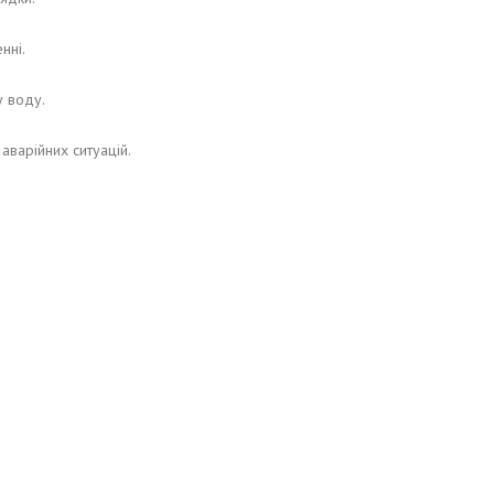
нні.
у воду.
аварійних ситуацій.