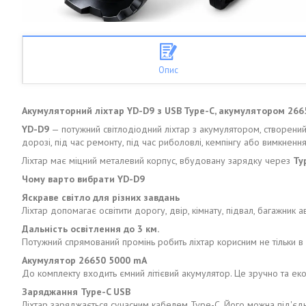
Опис
Акумуляторний ліхтар YD-D9 з USB Type-C, акумулятором 2665
YD-D9
— потужний світлодіодний ліхтар з акумулятором, створений дл
дорозі, під час ремонту, під час риболовлі, кемпінгу або вимкненн
Ліхтар має міцний металевий корпус, вбудовану зарядку через
Ty
Чому варто вибрати YD-D9
Яскраве світло для різних завдань
Ліхтар допомагає освітити дорогу, двір, кімнату, підвал, багажник а
Дальність освітлення до 3 км.
Потужний спрямований промінь робить ліхтар корисним не тільки в по
Акумулятор 26650 5000 mA
До комплекту входить ємний літієвий акумулятор. Це зручно та ек
Заряджання Type-C USB
Ліхтар заряджається сучасним кабелем Type-C. Його можна під'єдн